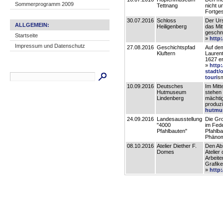
Sommerprogramm 2009
Tettnang
nicht u
Fortges
30.07.2016
Schloss
Der Ur
ALLGEMEIN:
Heiligenberg
das Mit
geschn
Startseite
»
http
Impressum und Datenschutz
27.08.2016
Geschichtspfad
Auf dem
Kluftern
Laurent
1627 er
»
http
stadt/o
touri
sm
10.09.2016
Deutsches
Im Mit
Hutmuseum
stehen 
Lindenberg
mächtig
produzi
hutmu
24.09.2016
Landesausstellung
Die Gr
"4000
im Fed
Pfahlbauten"
Pfahlba
Phänom
08.10.2016
Atelier Diether F.
Den Ab
Domes
Atelier
Arbeit
Grafike
»
http