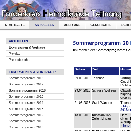
STARTSEITE
AKTUELLES
ÜBER UNS
GESCHICHTE
SCHR
AKTUELLES:
Exkursionen & Vorträge
Im Rahmen des
Sommerprogramms
2
Projekte
Presseberichte
Datum
Ziel
Hinwei
EXKURSIONEN & VORTRÄGE:
Sommerprogramm 2018
09.03.2016
Tettnang
Vortrag
Geschic
Sommerprogramm 2017
Pfahlb
Sommerprogramm 2016
29.04.2016
Schloss Wolfegg
Obwohl 
zugängi
Sommerprogramm 2015
organis
Sommerprogramm 2014
21.05.2016
Stadt Wangen
Themen
»
http
Sommerprogramm 2013
2015/s
Sommerprogramm 2012
18.06.2016
Kunstauktion
Dem 18
Zeller, Lindau
gilt ei
Sommerprogramm 2011
Aufrufp
»
http:
Sommerprogramm 2010
16.07.2016
Hopfenmuseum
Den me